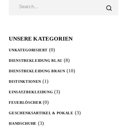
SEARCH
UNSERE KATEGORIEN
0
0
UNKATEGORISIERT
products
8
8
DIENSTBEKLEIDUNG BLAU
products
10
10
DIENSTBEKLEIDUNG BRAUN
products
1
1
DISTINKTIONEN
product
3
3
EINSATZBEKLEIDUNG
products
0
0
FEUERLÖSCHER
products
3
3
GESCHENKSARTIKEL & POKALE
products
3
3
HANDSCHUHE
products