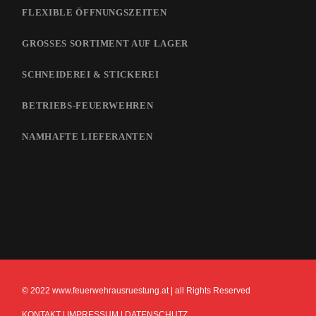
FLEXIBLE ÖFFNUNGSZEITEN
GROSSES SORTIMENT AUF LAGER
SCHNEIDEREI & STICKEREI
BETRIEBS-FEUERWEHREN
NAMHAFTE LIEFERANTEN
© 2022 www.feuerwehrausruestung.at | all Rights Reserved
KONTAKT
|
IMPRESSUM
|
DATENSCHUTZ