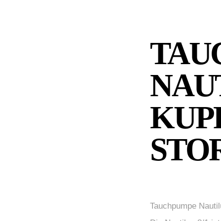
TAU
NAUT
KUP
STO
Tauchpumpe Nautil