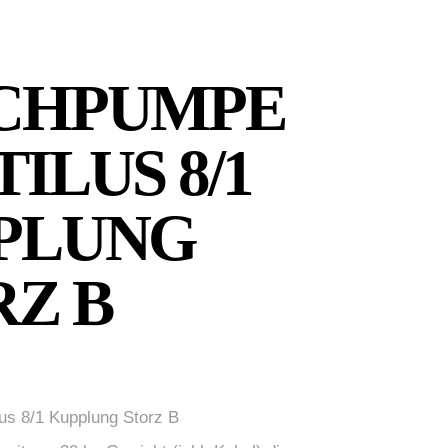
CHPUMPE
ILUS 8/1
PLUNG
RZ B
us 8/1 Kupplung Storz B