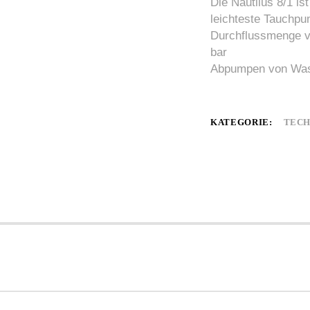
Die Nautilus 8/1 is
leichteste Tauchpu
Durchflussmenge vo
bar
Abpumpen von Was
KATEGORIE:
TECH