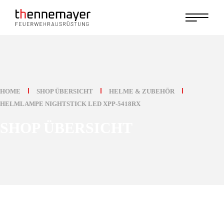
Skip
to
the
content
HOME
SHOP ÜBERSICHT
HELME & ZUBEHÖR
HELMLAMPE NIGHTSTICK LED XPP-5418RX
SHOP ÜBERSICHT